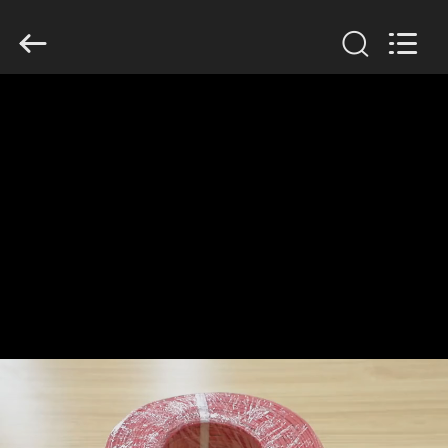
Mysun
Insulation
Materials
Co.,
Ltd..
All
Rights
Reserved.
CASA
PRODUTOS
SOBRE
NÓS
EXCURSÃO
DA
FÁBRICA