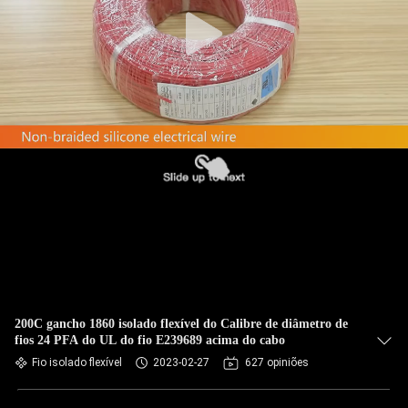
CONTROLE
DA
QUALIDADE
CONTACTE-
NOS
PEÇA
UMAS
CITAÇÕES
MAPA
200C gancho 1860 isolado flexível do Calibre de diâmetro de
fios 24 PFA do UL do fio E239689 acima do cabo
DO
Fio isolado flexível
2023-02-27
627 opiniões
SITE