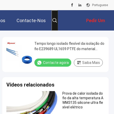
Portuguese
tos
Contacte-Nos
Pedir Um
Orçamento
Tempo longo isolado flexível da isolação do
fio E239689 UL1659 PTFE do material
contínuo
Contacte agora
Saiba Mais
Vídeos relacionados
Prova de calor isolada do
fio da alta temperatura A
WM3135 silicone ultra fle
xível elétrico