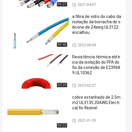
Fio isolado silicone
00:27
2021-04-07
a fibra de vidro do cabo da
isolação da borracha de s
ilicone de 24awg UL3122
encalhou
Fio isolado flexível
00:46
2022-08-08
Resistência térmica elétr
ica da isolação do PFA do
fio da conexão de E23968
9 UL10362
Fio isolado flexível
00:39
2023-02-27
cobre estanhado de 2.5m
m2 UL3135 20AWG Electi
cal fio flexível
Fio isolado flexível
2021-01-29
00:22